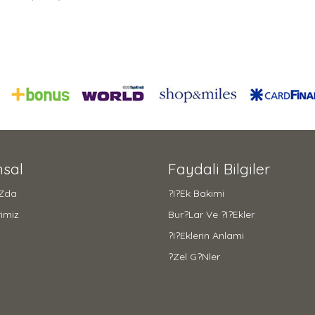
sal
Faydali Bilgiler
zda
?i?ek Bakimi
imiz
Bur?lar Ve ?i?ekler
?i?eklerin Anlami
?zel G?nler