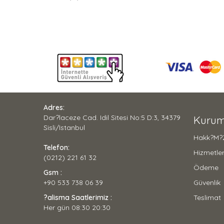
Adres:
Dar?laceze Cad. Idil Sitesi No:5 D:3, 34379
Kurum
Sisli/Istanbul
Hakk?m?
Telefon:
Hizmetler
(0212) 221 61 32
Ödeme
Gsm :
+90 533 738 06 39
Güvenlik
?alisma Saatlerimiz :
Teslimat
Her gün 08:30 20:30