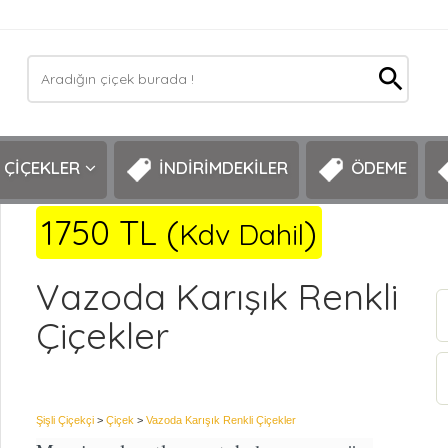
ÇİÇEKLER
İNDİRİMDEKİLER
ÖDEME
1750 TL (
)
Kdv Dahil
Vazoda Karışık Renkli
Çiçekler
Şişli Çiçekçi
>
Çiçek
>
Vazoda Karışık Renkli Çiçekler